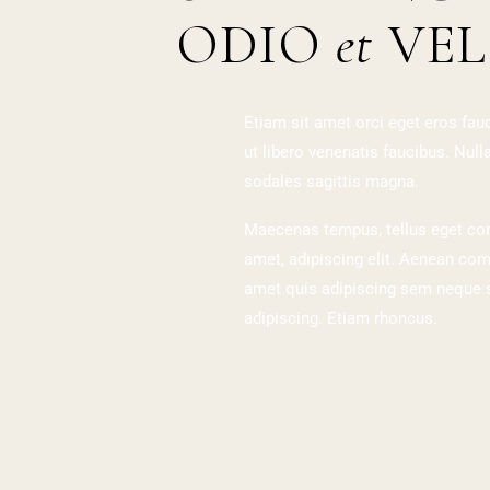
ODIO
et
VEL
Etiam sit amet orci eget eros fauc
ut libero venenatis faucibus. Nul
sodales sagittis magna.
Maecenas tempus, tellus eget co
amet, adipiscing elit. Aenean co
amet quis adipiscing sem neque se
adipiscing. Etiam rhoncus.