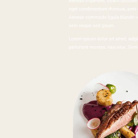
Aenean imperdiet. Etiam ultricies 
eget condimentum rhoncus, sem qu
Aenean commodo ligula blandit ve
sem neque sed ipsum.
Lorem ipsum dolor sit amet, adip
parturient montes, nascetur…Sem q