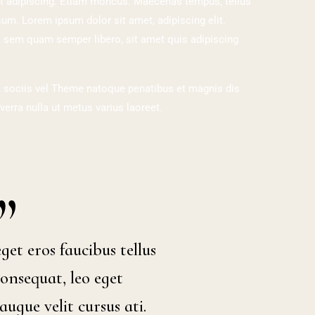
elit adipiscing. Etiam rhoncus. Maecenas tempus, tellus
. Lorem ipsum dolor sit amet, adipiscing elit.
 sem quam semper libero, sit amet quis adipiscing
 sociis vel Theme natoque penatibus et magnis dis
rra nulla ut metus varius laoreet.
get eros faucibus tellus
consequat, leo eget
ugue velit cursus ati.