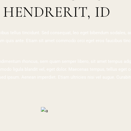
 HENDRERIT, ID
ibus tellus tincidunt. Sed consequat, leo eget bibendum sodales, aug
lam quis ante. Etiam sit amet commodo orci eget eros faucibus tinci
ndimentum rhoncus, sem quam semper libero, sit amet tempus adip
mmodo ligula blandit vel, eget dolor. Maecenas tempus, tellus ege
d ipsum. Aenean imperdiet. Etiam ultricies nisi vel augue. Curabitur