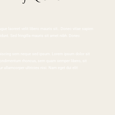
ue laoreet velit libero mauris sit.. Donec vitae sapien
dunt. Sed fringilla mauris sit amet nibh. Donec
iscing sem neque sed ipsum. Lorem ipsum dolor sit
t condimentum rhoncus, sem quam semper libero, sit
 ullamcorper ultricies nisi. Nam eget dui elit