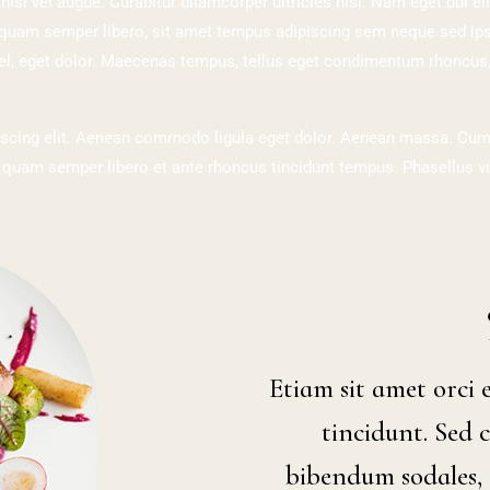
nisi vel augue. Curabitur ullamcorper ultricies nisi. Nam eget dui 
am semper libero, sit amet tempus adipiscing sem neque sed ipsum
l, eget dolor. Maecenas tempus, tellus eget condimentum rhoncus,
iscing elit. Aenean commodo ligula eget dolor. Aenean massa. Cum
uam semper libero et ante rhoncus tincidunt tempus. Phasellus vive
Etiam sit amet orci e
tincidunt. Sed 
bibendum sodales, a