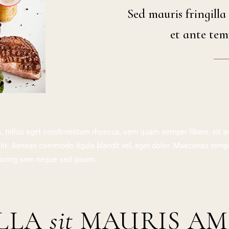
Sed mauris fringilla
et ante tem
 tellus eget condimentum rhoncus, sem quam semper libero, sit 
 elit. Aenean commodo ligula blandit vel, eget dolor. Maecenas te
piscing sem neque sed ipsum.
ILLA
sit
MAURIS A