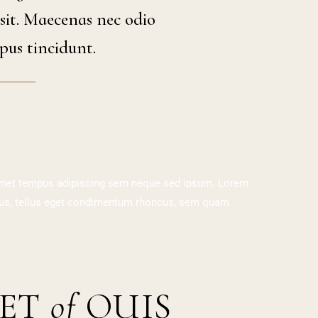
 sit. Maecenas nec odio
pus tincidunt.
amet tempus adipiscing sem neque sed ipsum. Lorem
mpus, tellus eget condimentum rhoncus, sem quam
MET
of
QUIS