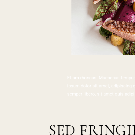
Etiam rhoncus. Maecenas tempus,
ipsum dolor sit amet, adipiscing
semper libero, sit amet quis adi
SED FRING