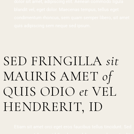
dolor sit amet, adipiscing elit. Aenean commodo ligula
blandit vel, eget dolor. Maecenas tempus, tellus eget
condimentum rhoncus, sem quam semper libero, sit amet
quis adipiscing sem neque sed ipsum.
SED FRINGILLA
sit
MAURIS AMET
of
QUIS ODIO
et
VEL
HENDRERIT, ID
Etiam sit amet orci eget eros faucibus tellus tincidunt. Sed