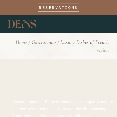
RESERVATIONS
Home
Gastronomy
Luxury Dishes of French
region
Aenean imperdiet. Etiam ultricies nisi vel augue. Curabitur
ullamcorper ultricies nisi. Nam eget dui elit adipiscing.
Etiam rhoncus. Maecenas tempus, tellus eget