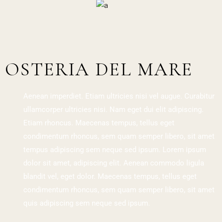
OSTERIA DEL MARE
Aenean imperdiet. Etiam ultricies nisi vel augue. Curabitur
ullamcorper ultricies nisi. Nam eget dui elit adipiscing.
Etiam rhoncus. Maecenas tempus, tellus eget
condimentum rhoncus, sem quam semper libero, sit amet
tempus adipiscing sem neque sed ipsum. Lorem ipsum
dolor sit amet, adipiscing elit. Aenean commodo ligula
blandit vel, eget dolor. Maecenas tempus, tellus eget
condimentum rhoncus, sem quam semper libero, sit amet
quis adipiscing sem neque sed ipsum.